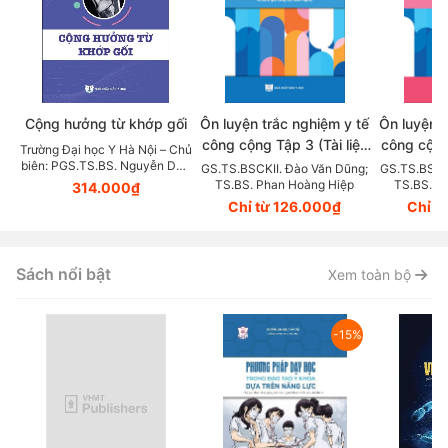
Cộng hưởng từ khớp gối
Ôn luyện trắc nghiệm y tế
Ôn luyện t
công cộng Tập 3 (Tài liệu
công cộng 
Trường Đại học Y Hà Nội – Chủ
tham khảo dùng trong thi
tham khảo
biên: PGS.TS.BS. Nguyễn Duy
GS.TS.BSCKII. Đào Văn Dũng;
GS.TS.BSCK
Hùng
TS.BS. Phan Hoàng Hiệp
TS.BS. P
hết môn và đánh giá năng
hết môn v
314.000₫
Chỉ từ 126.000₫
Chỉ t
lực hành nghề)
lực 
Sách nổi bật
Xem toàn bộ
-15%