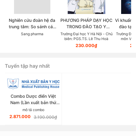
Nghiên cứu đoàn hệ đa
PHƯƠNG PHÁP DẠY HỌC
Vi khuẩn 
trung tâm: So sánh các
TRONG ĐÀO TẠO Y
đào tạo 
chẹn beta trong thực tế
KHOA DỰA TRÊN NĂNG
viên s
Sang pharma
Trường Đại học Y Hà Nội - Chủ
Trường Đại 
biên: PGS.TS. Lê Thu Hoà
môn Vi S
lâm sàng điều trị Tăng
LỰC (Tài liệu dành cho
PGS.TS.
230.000₫
20
huyết áp
giảng viên các ngành
thuộc lĩnh vực sức khoẻ)
Tuyển tập hay nhất
Combo Dược điển Việt
Nam (Lần xuất bản thứ
sáu)
mô tả combo
2.871.000
3.190.000₫