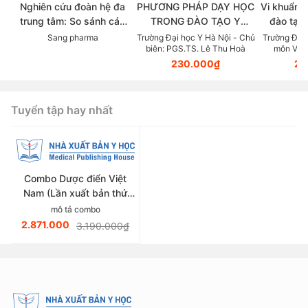
Nghiên cứu đoàn hệ đa
PHƯƠNG PHÁP DẠY HỌC
Vi khuẩn 
trung tâm: So sánh các
TRONG ĐÀO TẠO Y
đào tạo 
chẹn beta trong thực tế
KHOA DỰA TRÊN NĂNG
viên s
Sang pharma
Trường Đại học Y Hà Nội - Chủ
Trường Đại 
biên: PGS.TS. Lê Thu Hoà
môn Vi S
lâm sàng điều trị Tăng
LỰC (Tài liệu dành cho
PGS.TS.
230.000₫
20
huyết áp
giảng viên các ngành
thuộc lĩnh vực sức khoẻ)
Tuyển tập hay nhất
Combo Dược điển Việt
Nam (Lần xuất bản thứ
sáu)
mô tả combo
2.871.000
3.190.000₫